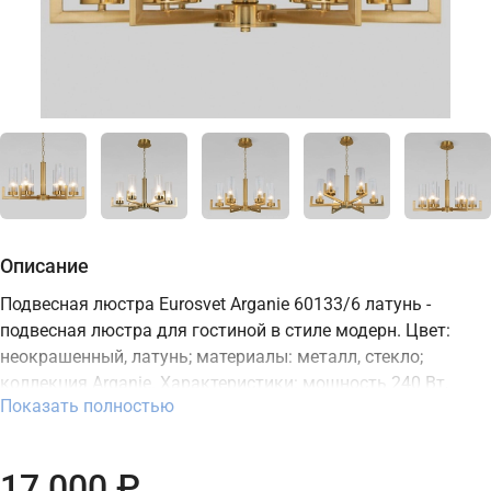
Описание
Подвесная люстра Eurosvet Arganie 60133/6 латунь -
подвесная люстра для гостиной в стиле модерн. Цвет:
неокрашенный, латунь; материалы: металл, стекло;
коллекция Arganie. Характеристики: мощность 240 Вт,
Показать полностью
цоколь E14, степень защиты IP20. Подходит для монтажа
на потолок. В интернет-магазине ТД "Меркурий" можно
купить подвесную люстру Eurosvet с доставкой по Москве,
17 000 ₽
Санкт-Петербургу и России и актуальной ценой на сайте.