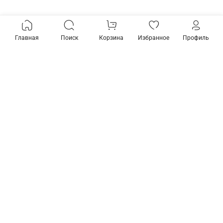
Главная
Поиск
Корзина
Избранное
Профиль
Товары из коллекции
-20%
Предзаказ
Подвесная люстра
Подвесная люстра
Eurosvet Arganie 60133/6
Eurosvet Arganie 60133/8
серебро
латунь
16 700 ₽
13 401 ₽
22 300 ₽