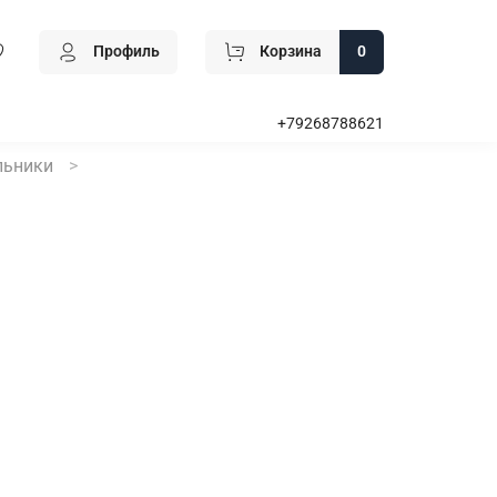
Профиль
Корзина
0
+79268788621
льники